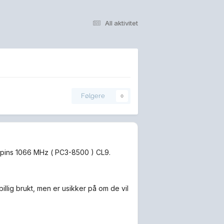
All aktivitet
Følgere
0
ins 1066 MHz ( PC3-8500 ) CL9.
ig brukt, men er usikker på om de vil