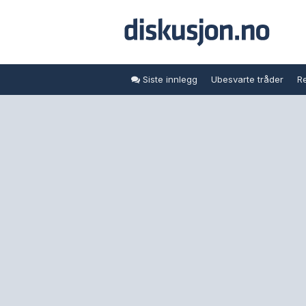
Siste innlegg
Ubesvarte tråder
Re