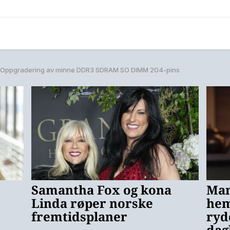
Oppgradering av minne DDR3 SDRAM SO DIMM 204-pins