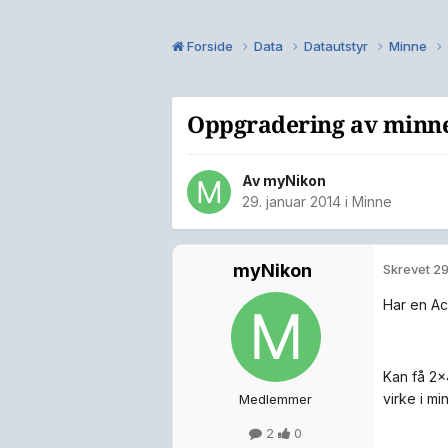
Forside
Data
Datautstyr
Minne
Oppgradering av minn
Av
myNikon
29. januar 2014
i
Minne
myNikon
Skrevet
29
Har en A
Kan få 2x
virke i m
Medlemmer
2
0