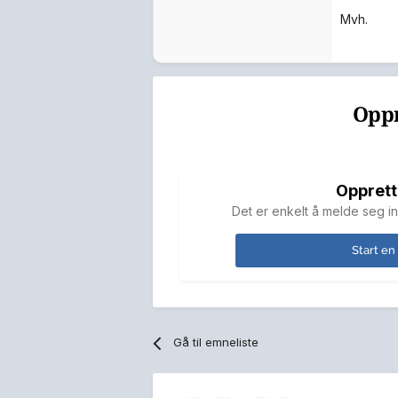
Mvh.
Oppr
Opprett
Det er enkelt å melde seg in
Start en
Gå til emneliste