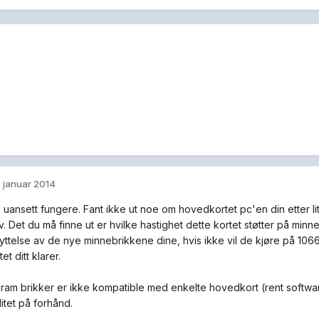
. januar 2014
k uansett fungere. Fant ikke ut noe om hovedkortet pc'en din etter l
. Det du må finne ut er hvilke hastighet dette kortet støtter på minn
tnyttelse av de nye minnebrikkene dine, hvis ikke vil de kjøre på 10
t ditt klarer.
ram brikker er ikke kompatible med enkelte hovedkort (rent softwa
itet på forhånd.