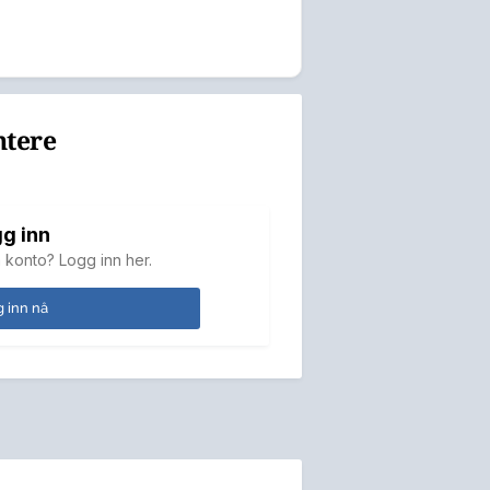
ntere
g inn
 konto? Logg inn her.
 inn nå