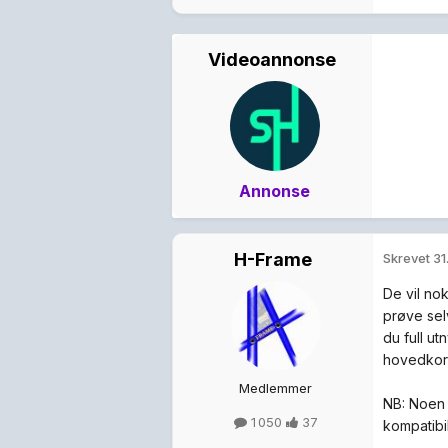
Videoannonse
Annonse
H-Frame
Skrevet
31
De vil no
prøve selv
du full u
hovedkorte
Medlemmer
NB: Noen 
1 050
37
kompatibil