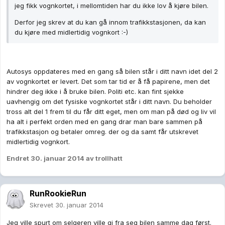
jeg fikk vognkortet, i mellomtiden har du ikke lov å kjøre bilen.
Derfor jeg skrev at du kan gå innom trafikkstasjonen, da kan
du kjøre med midlertidig vognkort :-)
Autosys oppdateres med en gang så bilen står i ditt navn idet del 2
av vognkortet er levert. Det som tar tid er å få papirene, men det
hindrer deg ikke i å bruke bilen. Politi etc. kan fint sjekke
uavhengig om det fysiske vognkortet står i ditt navn. Du beholder
tross alt del 1 frem til du får ditt eget, men om man på død og liv vil
ha alt i perfekt orden med en gang drar man bare sammen på
trafikkstasjon og betaler omreg. der og da samt får utskrevet
midlertidig vognkort.
Endret
30. januar 2014
av trollhatt
RunRookieRun
Skrevet
30. januar 2014
Jeg ville spurt om selgeren ville gi fra seg bilen samme dag først.