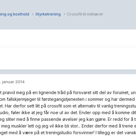
ing og kosthold
Styrketrening
Crossfit til militæret
. januar 2014
lt prøvd meg på en lignende tråd på forsvaret sitt del av forumet, 
om fallskjermjeger til førstegangstjenesten i sommer og har dermed
et. Har derfor sett litt på crossfit som et alternativ til vanlig treningsst
tudio, føler ikke at jeg får noe ut av det. Ender opp med å komme d
eg sliter med å finne passende øvelser jeg kan gjøre. Er redd for å 
 meg muskler lett og jeg vil ikke bli stor... Ender derfor med å tren
get med å være på et treningstudio forsvinner! I tillegg er det vansk