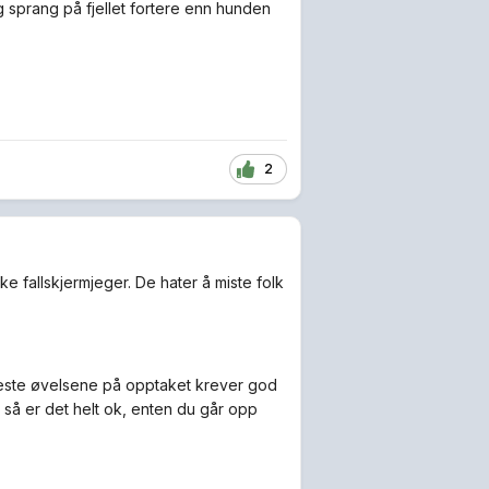
g sprang på fjellet fortere enn hunden
2
øke fallskjermjeger. De hater å miste folk
e fleste øvelsene på opptaket krever god
så er det helt ok, enten du går opp