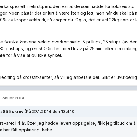
erka spesielt i rekruttperioden var at de som hadde forholdsvis stor
ger. Noen påstår det er lurt å være liten og lett, men når du skal p
 40% av kroppsvekta di, så angrer du. Og ja, det er vel 22kg som er
 de fysiske kravene veldig overkommelig. 5 pullups, 35 situps (av de
30 pushups, og en 5000m-test med krav på 25 min. eller deromkring
re for å vise at du ikke synker.
ledning på crossfit-senter, så vil jeg anbefale det. Slikt er uvurderlig 
. januar 2014
s855 skrev (På 27.1.2014 den 18.41):
orsvaret i 4 år. Etter jeg hadde levert oppsigelse, fikk jeg tilbud om 
m har fått opplæring, hehe.