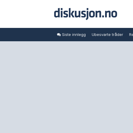
Siste innlegg
Ubesvarte tråder
Re