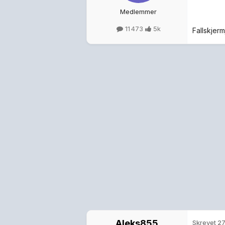
Medlemmer
11 473
5k
Fallskjer
Aleks855
Skrevet
27