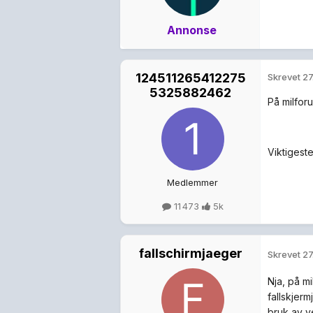
Annonse
124511265412275
Skrevet
27
5325882462
På milforu
Viktigest
Medlemmer
11 473
5k
fallschirmjaeger
Skrevet
27
Nja, på mi
fallskjerm
bruk av v