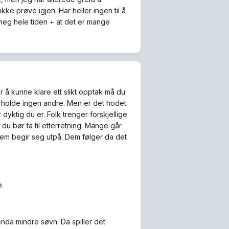
kke prøve igjen. Har heller ingen til å
e meg hele tiden + at det er mange
or å kunne klare ett slikt opptak må du
erholde ingen andre. Men er det hodet
r dyktig du er. Folk trenger forskjellige
du bør ta til etterretning. Mange går
dem begir seg utpå. Dem følger da det
e.
enda mindre søvn. Da spiller det