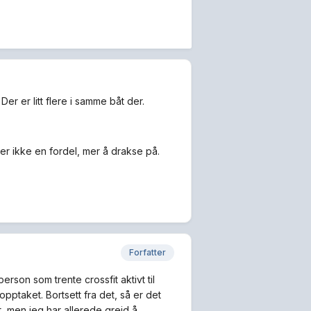
er er litt flere i samme båt der.
er ikke en fordel, mer å drakse på.
Forfatter
rson som trente crossfit aktivt til
pptaket. Bortsett fra det, så er det
t, men jeg har allerede greid å