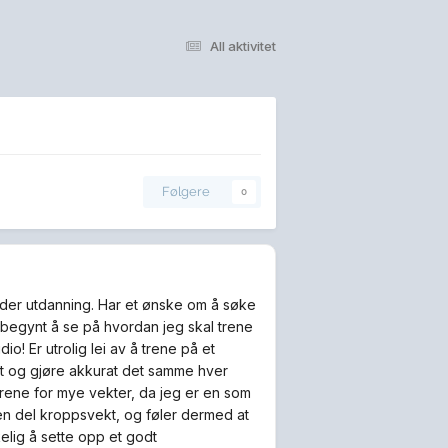
All aktivitet
Følgere
0
under utdanning. Har et ønske om å søke
 begynt å se på hvordan jeg skal trene
udio! Er utrolig lei av å trene på et
itt og gjøre akkurat det samme hver
trene for mye vekter, da jeg er en som
e en del kroppsvekt, og føler dermed at
elig å sette opp et godt