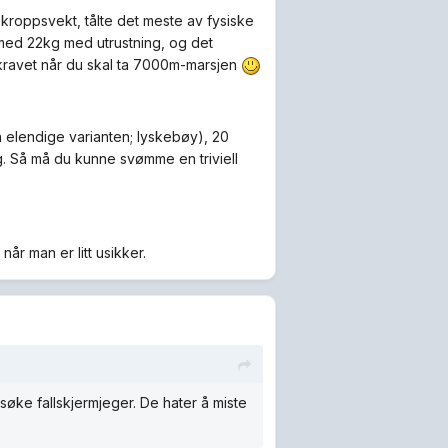
 kroppsvekt, tålte det meste av fysiske
å med 22kg med utrustning, og det
 kravet når du skal ta 7000m-marsjen
n elendige varianten; lyskebøy), 20
. Så må du kunne svømme en triviell
når man er litt usikker.
å søke fallskjermjeger. De hater å miste