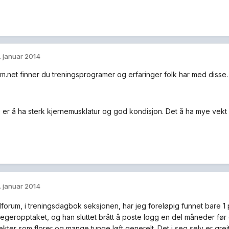
. januar 2014
m.net finner du treningsprogramer og erfaringer folk har med disse. D
e er å ha sterk kjernemusklatur og god kondisjon. Det å ha mye vekt 
. januar 2014
lforum, i treningsdagbok seksjonen, har jeg foreløpig funnet bare 1 pe
jegeropptaket, og han sluttet brått å poste logg en del måneder før o
ekter som florer og mange tunge løft generelt. Det i seg selv er grei