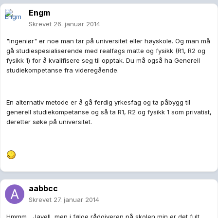
Engm
Skrevet
26. januar 2014
"Ingeniør" er noe man tar på universitet eller høyskole. Og man må
gå studiespesialiserende med realfags matte og fysikk (R1, R2 og
fysikk 1) for å kvalifisere seg til opptak. Du må også ha Generell
studiekompetanse fra videregående.
En alternativ metode er å gå ferdig yrkesfag og ta påbygg til
generell studiekompetanse og så ta R1, R2 og fysikk 1 som privatist,
deretter søke på universitet.
aabbcc
Skrevet
27. januar 2014
Hmmm... Javell, men i følge rådgiveren på skolen min er det fult