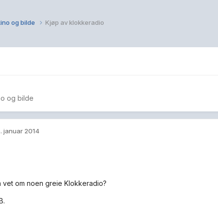
ino og bilde
Kjøp av klokkeradio
o og bilde
. januar 2014
 vet om noen greie Klokkeradio?
B.