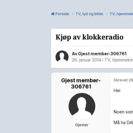
Forside
TV, lyd og bilde
TV, hjemmek
Kjøp av klokkeradio
Av Gjest member-306761
26. januar 2014
i
TV, hjemmekin
Gjest member-
Skrevet
26
306761
Hei
Noen som
Må ha DA
Gjester