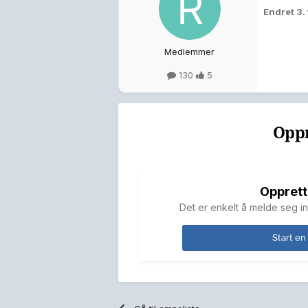
Endret
3.
Medlemmer
130
5
Oppr
Opprett
Det er enkelt å melde seg in
Start en