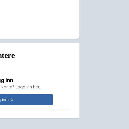
ntere
g inn
 konto? Logg inn her.
 inn nå