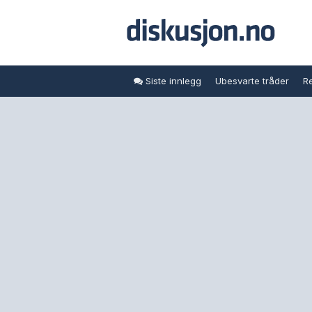
Siste innlegg
Ubesvarte tråder
Re