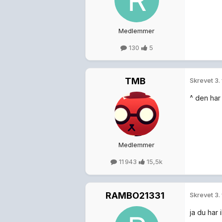
Medlemmer
130
5
TMB
Skrevet
3.
^ den har 
Medlemmer
11 943
15,5k
RAMBO21331
Skrevet
3.
ja du har 