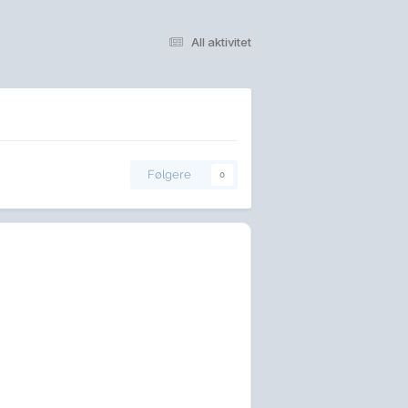
All aktivitet
Følgere
0