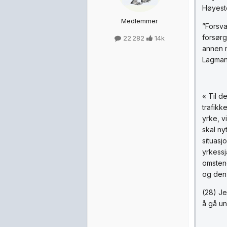
Høyeste
Medlemmer
”Forsva
forsørg
22 282
14k
annen m
Lagmann
« Til d
trafikk
yrke, v
skal ny
situasj
yrkessj
omstend
og den 
(28) Je
å gå un