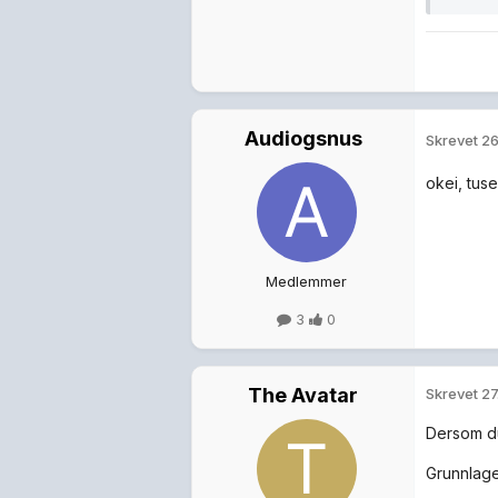
Audiogsnus
Skrevet
26
okei, tuse
Medlemmer
3
0
The Avatar
Skrevet
27
Dersom du
Grunnlaget