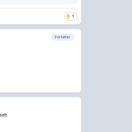
1
Forfatter
ett.