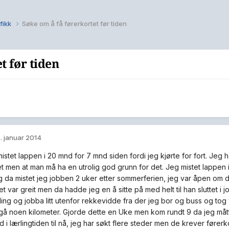
fikk
Søke om å få førerkortet før tiden
t før tiden
. januar 2014
istet lappen i 20 mnd for 7 mnd siden fordi jeg kjørte for fort. Jeg h
et men at man må ha en utrolig god grunn for det. Jeg mistet lappen i
 da mistet jeg jobben 2 uker etter sommerferien, jeg var åpen om de
t var greit men da hadde jeg en å sitte på med helt til han sluttet i
ling og jobba litt utenfor rekkevidde fra der jeg bor og buss og tog 
gå noen kilometer. Gjorde dette en Uke men kom rundt 9 da jeg måtte g
 i lærlingtiden til nå, jeg har søkt flere steder men de krever fører