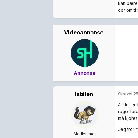
kan bære. 
der om til
Videoannonse
Annonse
Isbilen
Skrevet
25
At det er 
regel for
må kjøres
Jeg tror m
Medlemmer