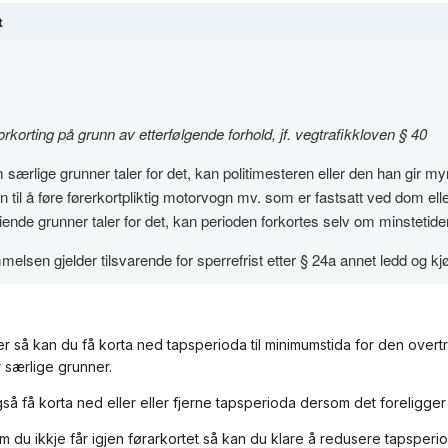
t
orkorting på grunn av etterfølgende forhold, jf. vegtrafikkloven § 40
særlige grunner taler for det, kan politimesteren eller den han gir my
en til å føre førerkortpliktig motorvogn mv. som er fastsatt ved dom e
ende grunner taler for det, kan perioden forkortes selv om minstetiden et
elsen gjelder tilsvarende for sperrefrist etter § 24a annet ledd og kjø
r så kan du få korta ned tapsperioda til minimumstida for den over
r særlige grunner.
så få korta ned eller eller fjerne tapsperioda dersom det foreligge
m du ikkje får igjen førarkortet så kan du klare å redusere tapsperioda