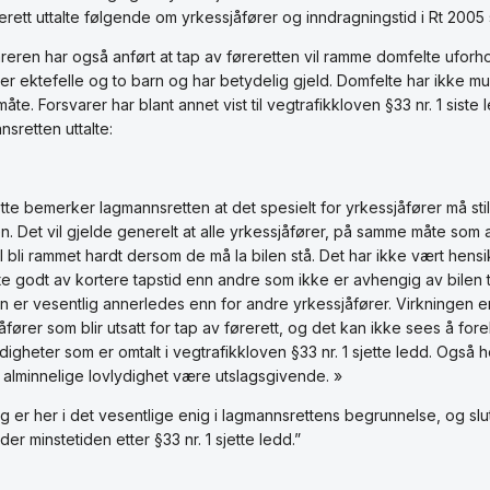
rett uttalte følgende om yrkessjåfører og inndragningstid i Rt 2005 
reren har også anført at tap av føreretten vil ramme domfelte uforho
er ektefelle og to barn og har betydelig gjeld. Domfelte har ikke muli
åte. Forsvarer har blant annet vist til vegtrafikkloven §33 nr. 1 siste 
sretten uttalte:
ette bemerker lagmannsretten at det spesielt for yrkessjåfører må stil
en. Det vil gjelde generelt at alle yrkessjåfører, på samme måte som 
il bli rammet hardt dersom de må la bilen stå. Det har ikke vært hens
te godt av kortere tapstid enn andre som ikke er avhengig av bilen t
on er vesentlig annerledes enn for andre yrkessjåfører. Virkningen e
åfører som blir utsatt for tap av førerett, og det kan ikke sees å fo
igheter som er omtalt i vegtrafikkloven §33 nr. 1 sjette ledd. Også h
alminnelige lovlydighet være utslagsgivende. »
g er her i det vesentlige enig i lagmannsrettens begrunnelse, og slutt
der minstetiden etter §33 nr. 1 sjette ledd.”