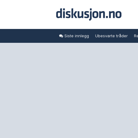
Siste innlegg
Ubesvarte tråder
Re