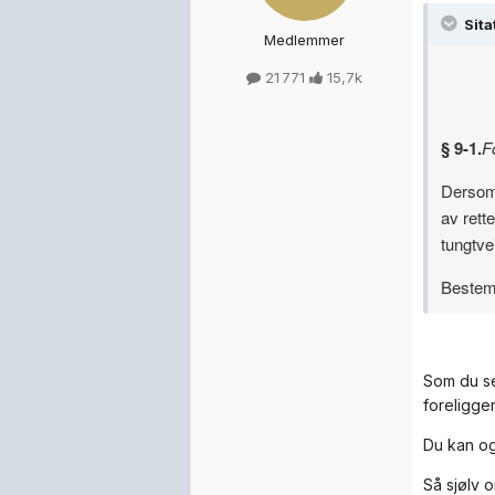
Sita
Medlemmer
21 771
15,7k
§ 9-1.
F
Dersom 
av rett
tungtvei
Bestemm
Som du se
foreligge
Du kan og
Så sjølv o