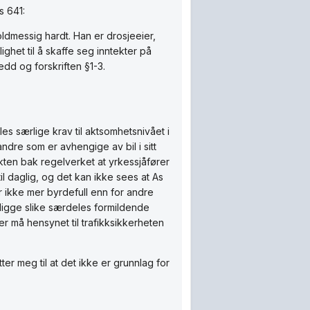
s 641:
ldmessig hardt. Han er drosjeeier,
ghet til å skaffe seg inntekter på
ledd og forskriften §1-3.
les særlige krav til aktsomhetsnivået i
andre som er avhengige av bil i sitt
ikten bak regelverket at yrkessjåfører
il daglig, og det kan ikke sees at As
r ikke mer byrdefull enn for andre
religge slike særdeles formildende
er må hensynet til trafikksikkerheten
er meg til at det ikke er grunnlag for