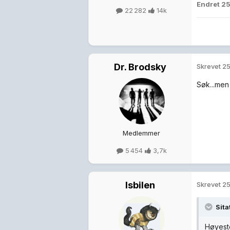
Endret
25
22 282
14k
Dr. Brodsky
Skrevet
25
Søk...men
Medlemmer
5 454
3,7k
Isbilen
Skrevet
25
Sita
Høyeste