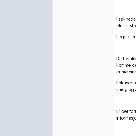
I søknaden
ekstra st
Legg gjer
Du bør ik
komme deg 
er meinin
Fokuser h
umogleg å
Er det fo
informasj