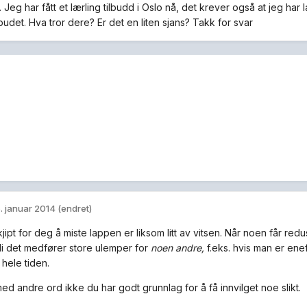
Jeg har fått et lærling tilbudd i Oslo nå, det krever også at jeg har
budet. Hva tror dere? Er det en liten sjans? Takk for svar
. januar 2014
(endret)
kjipt for deg å miste lappen er liksom litt av vitsen. Når noen får r
di det medfører store ulemper for
noen
andre,
f.eks. hvis man er en
 hele tiden.
ed andre ord ikke du har godt grunnlag for å få innvilget noe slikt.