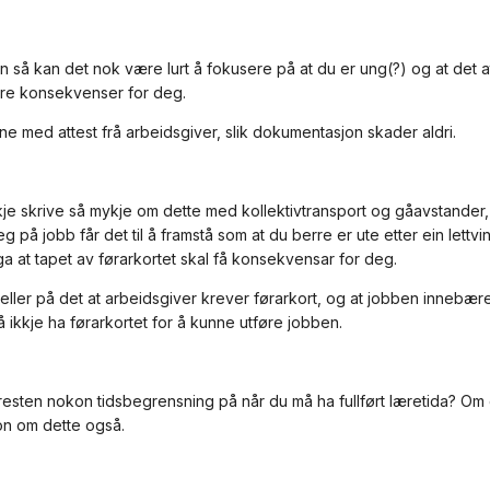
 så kan det nok være lurt å fokusere på at du er ung(?) og at det at d
ore konsekvenser for deg.
ne med attest frå arbeidsgiver, slik dokumentasjon skader aldri.
kje skrive så mykje om dette med kollektivtransport og gåavstander,
på jobb får det til å framstå som at du berre er ute etter ein lettvi
ga at tapet av førarkortet skal få konsekvensar for deg.
eller på det at arbeidsgiver krever førarkort, og at jobben innebæ
 ikkje ha førarkortet for å kunne utføre jobben.
rresten nokon tidsbegrensning på når du må ha fullført læretida? Om
on om dette også.