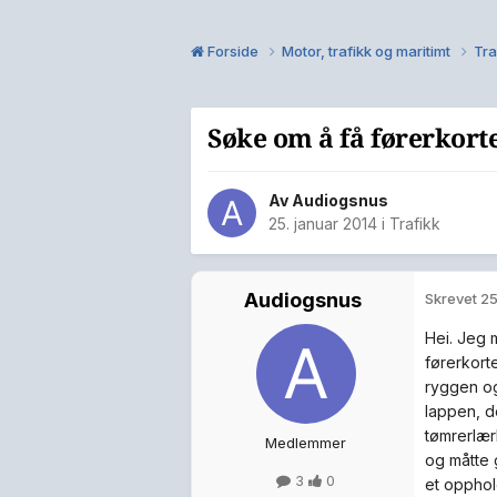
Forside
Motor, trafikk og maritimt
Tra
Søke om å få førerkorte
Av
Audiogsnus
25. januar 2014
i
Trafikk
Audiogsnus
Skrevet
25
Hei. Jeg m
førerkort
ryggen og
lappen, de
tømrerlær
Medlemmer
og måtte 
3
0
et opphold