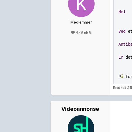
Hei
.
Medlemmer
Ved
 e
478
8
Antib
Er
 de
P
å
 fo
Endret
25
Videoannonse