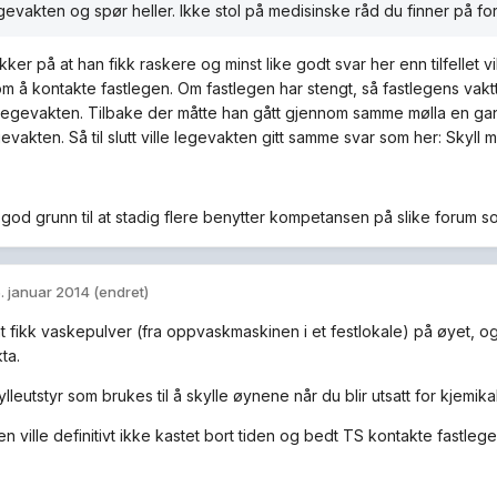
gevakten og spør heller. Ikke stol på medisinske råd du finner på fo
ker på at han fikk raskere og minst like godt svar her enn tilfellet vi
m å kontakte fastlegen. Om fastlegen har stengt, så fastlegens vaktt
legevakten. Tilbake der måtte han gått gjennom samme mølla en gang t
gevakten. Så til slutt ville legevakten gitt samme svar som her: Skyll 
 god grunn til at stadig flere benytter kompetansen på slike forum s
. januar 2014
(endret)
 fikk vaskepulver (fra oppvaskmaskinen i et festlokale) på øyet, og e
kta.
lleutstyr som brukes til å skylle øynene når du blir utsatt for kjemikal
 ville definitivt ikke kastet bort tiden og bedt TS kontakte fastlege