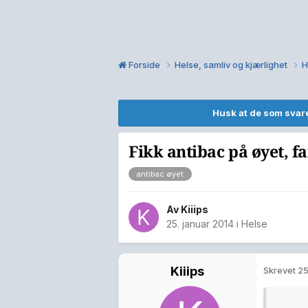
Forside
Helse, samliv og kjærlighet
H
Husk at de som svare
Fikk antibac på øyet, fa
antibac øyet
Av
Kiiips
25. januar 2014
i
Helse
Kiiips
Skrevet
25