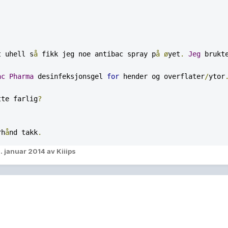
t uhell s
å
 fikk jeg noe antibac spray p
å
ø
yet
.
Jeg
 brukt
ac
Pharma
 desinfeksjonsgel 
for
 hender og overflater
/
ytor
tte farlig
?
rh
å
nd takk
.
. januar 2014
av Kiiips