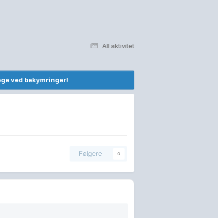
All aktivitet
lege ved bekymringer!
Følgere
0