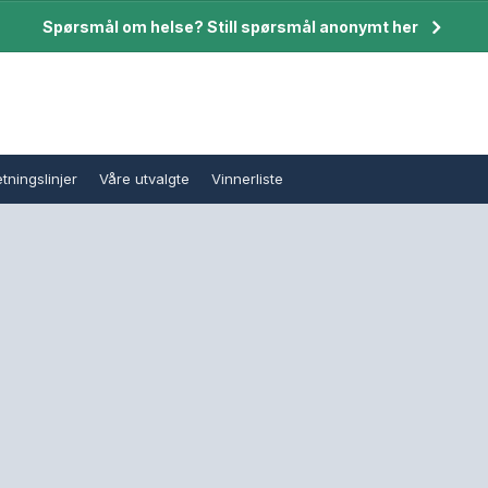
Spørsmål om helse? Still spørsmål anonymt her
tningslinjer
Våre utvalgte
Vinnerliste