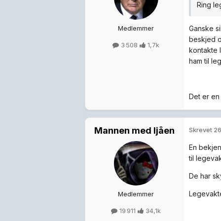
Ring le
Medlemmer
Ganske sik
beskjed o
3 508
1,7k
kontakte 
ham til le
Det er en
Mannen med ljåen
Skrevet
26
En bekjent
til legeva
De har sky
Legevakten
Medlemmer
19 911
34,1k