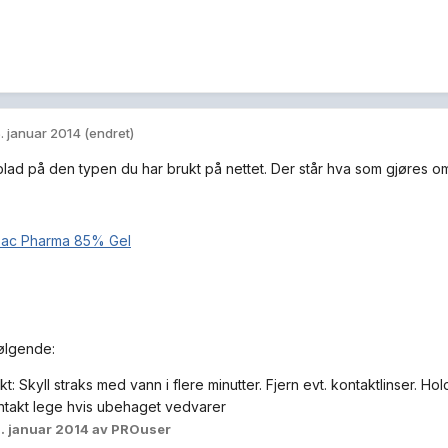
. januar 2014
(endret)
blad på den typen du har brukt på nettet. Der står hva som gjøres om
bac Pharma 85% Gel
følgende:
: Skyll straks med vann i flere minutter. Fjern evt. kontaktlinser. Ho
ntakt lege hvis ubehaget vedvarer
. januar 2014
av PROuser