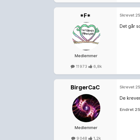
*F*
Skrevet
25
Det går s
Medlemmer
11 973
6,8k
BirgerCaC
Skrevet
25
De krever
Endret
25
Medlemmer
9 048
1,2k