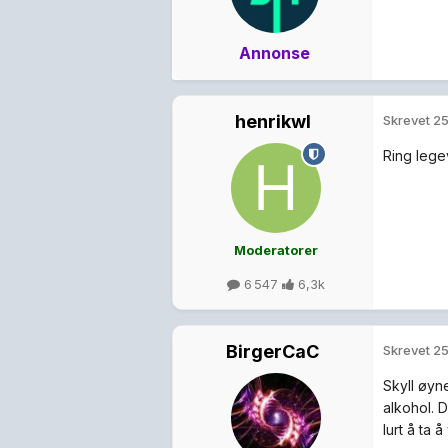
Annonse
henrikwl
Skrevet
25
Ring lege
Moderatorer
6 547
6,3k
BirgerCaC
Skrevet
25
Skyll øyn
alkohol. D
lurt å ta