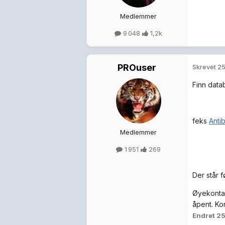
Medlemmer
9 048
1,2k
PROuser
Skrevet
25
Finn data
feks
Anti
Medlemmer
1 951
269
Der står 
Øyekontakt
åpent. Ko
Endret
25