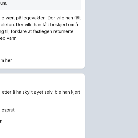
rum.
lle vært på legevakten. Der ville han fått
elefon. Der ville han fått beskjed om å
il, forklare at fastlegen returnerte
med vann.
om her.
tter å ha skyllt øyet selv, ble han kjørt
iesprut.
n.