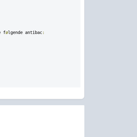
e f
ø
lgende antibac
:
.