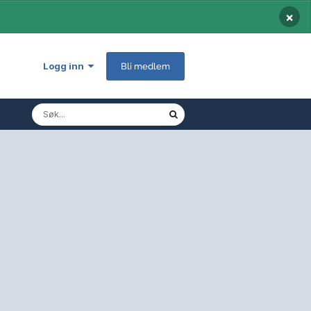
×
Logg inn
Bli medlem