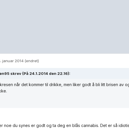
. januar 2014
(endret)
n95 skrev (På 24.1.2014 den 22.16):
kresen når det kommer til drikke, men liker godt å bli litt brisen av og t
kke.
er noe du synes er godt og ta deg en blås cannabis. Det er så idiotis