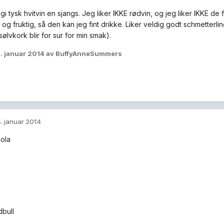
i tysk hvitvin en sjangs. Jeg liker IKKE rødvin, og jeg liker IKKE de f
 og fruktig, så den kan jeg fint drikke. Liker veldig godt schmetterl
ølvkork blir for sur for min smak).
. januar 2014
av BuffyAnneSummers
. januar 2014
ola
bull