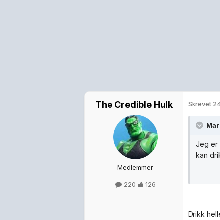
The Credible Hulk
Skrevet
24
Mare
Jeg er 
kan dri
Medlemmer
220
126
Drikk hell