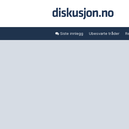
Siste innlegg
Ubesvarte tråder
Re