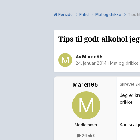
Forside
Fritid
Mat og drikke
Tips t
Tips til godt alkohol je
Av
Maren95
24. januar 2014
i
Mat og drikke
Maren95
Skrevet
24
Jeg er kre
drikke.
Kan si at 
Medlemmer
26
0