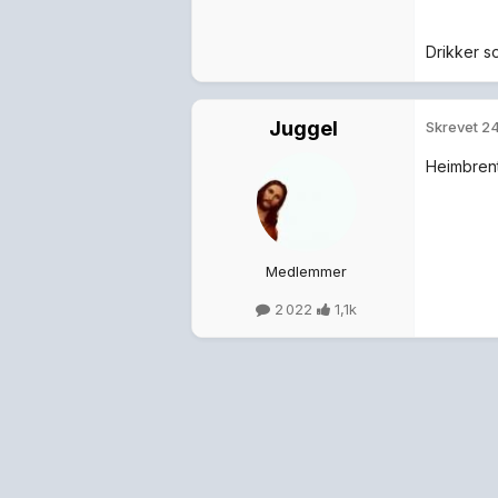
Drikker so
Juggel
Skrevet
24
Heimbrent
Medlemmer
2 022
1,1k