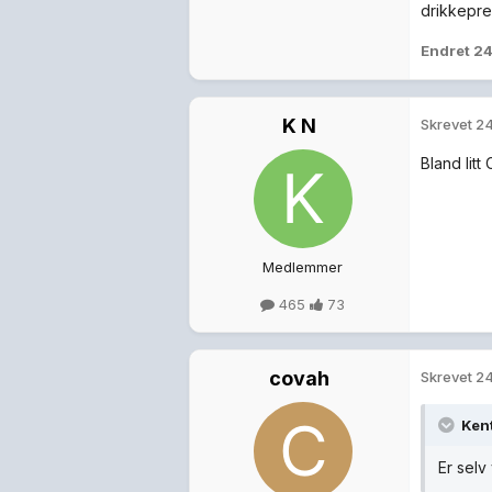
drikkepres
Endret
24
K N
Skrevet
24
Bland litt
Medlemmer
465
73
covah
Skrevet
24
Kent
Er selv