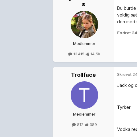
s
Du burde g
veldig søt
den med s
Endret
24
Medlemmer
13 415
14,5k
Trollface
Skrevet
24
Jack og c
Tyrker
Medlemmer
812
389
Vodka red