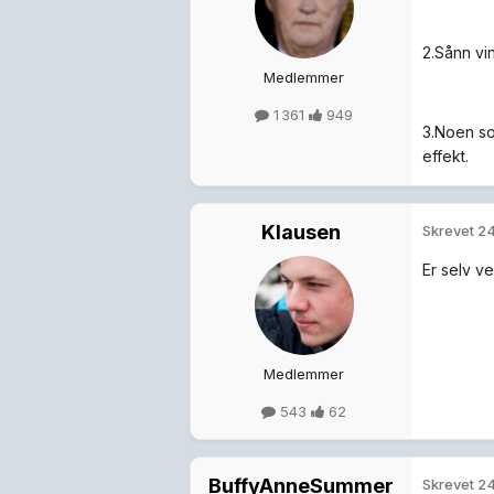
2.Sånn vin
Medlemmer
1 361
949
3.Noen som
effekt.
Klausen
Skrevet
24
Er selv v
Medlemmer
543
62
BuffyAnneSummer
Skrevet
24