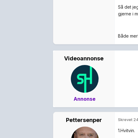
Så det jeg
gjerne i 
Både mer
Videoannonse
Annonse
Pettersenper
Skrevet
24
1.Hvitvin.