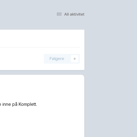
All aktivitet
Følgere
0
e inne på Komplett.