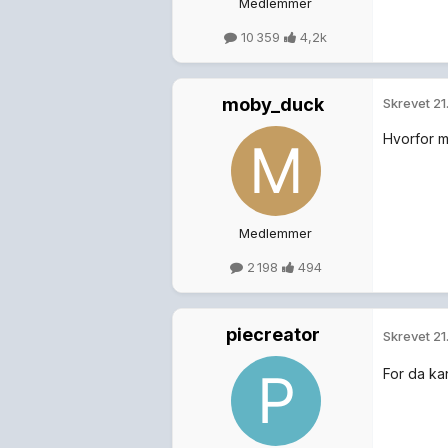
Medlemmer
10 359
4,2k
moby_duck
Skrevet
21
Hvorfor m
Medlemmer
2 198
494
piecreator
Skrevet
21
For da ka