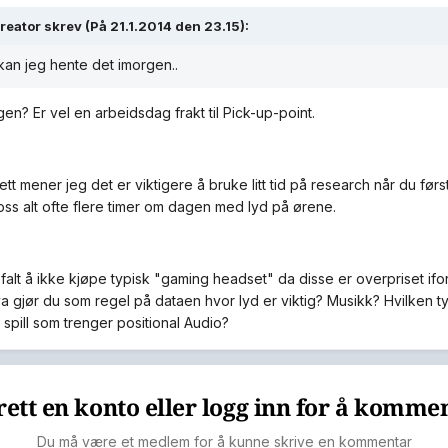
reator skrev (På 21.1.2014 den 23.15):
kan jeg hente det imorgen..
en? Er vel en arbeidsdag frakt til Pick-up-point.
t mener jeg det er viktigere å bruke litt tid på research når du først
tross alt ofte flere timer om dagen med lyd på ørene.
falt å ikke kjøpe typisk "gaming headset" da disse er overpriset ifor
va gjør du som regel på dataen hvor lyd er viktig? Musikk? Hvilken 
spill som trenger positional Audio?
ett en konto eller logg inn for å komme
Du må være et medlem for å kunne skrive en kommentar