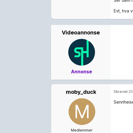
Ser dem h
Evt, hva v
Videoannonse
Annonse
moby_duck
Skrevet
21
Sennheis
Medlemmer