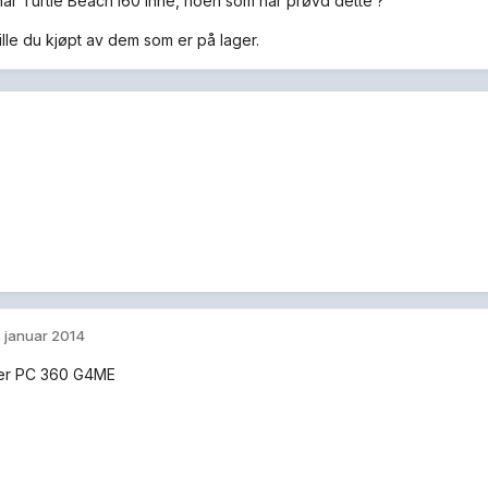
ar Turtle Beach i60 inne, noen som har prøvd dette ?
ille du kjøpt av dem som er på lager.
. januar 2014
er PC 360 G4ME