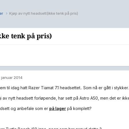
er
Kjøp av nytt headsett(ikke tenk på pris)
kke tenk på pris)
. januar 2014
rem til idag hatt Razer Tiamat 7.1 headsettet.. Som nå er gått i stykker.
i av nytt headsett forløpende, har sett på Astro A50, men det er ikk
dsett og anbefale som er
på lager
på komplett?