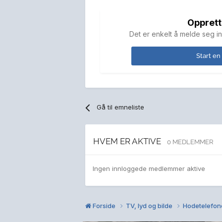
Opprett
Det er enkelt å melde seg in
Start en
Gå til emneliste
HVEM ER AKTIVE
0 MEDLEMMER
Ingen innloggede medlemmer aktive
Forside
TV, lyd og bilde
Hodetelefon