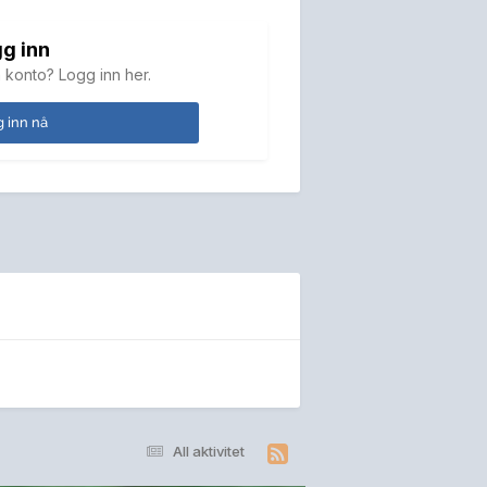
g inn
 konto? Logg inn her.
 inn nå
All aktivitet