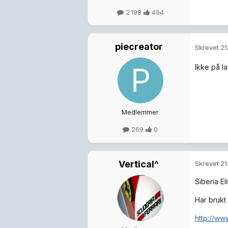
2 198
494
piecreator
Skrevet
21
Ikke på la
Medlemmer
269
0
Vertical^
Skrevet
21
Siberia Eli
Har brukt 
http://ww