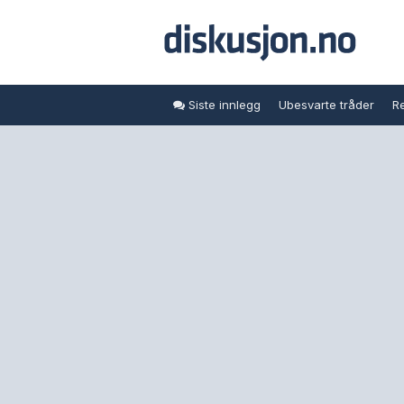
Siste innlegg
Ubesvarte tråder
Re