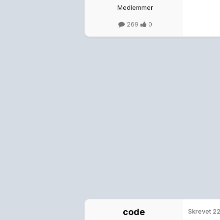
Medlemmer
269
0
code
Skrevet
22