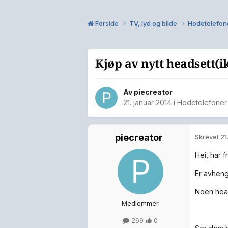
Forside
TV, lyd og bilde
Hodetelefon
Kjøp av nytt headsett(i
Av
piecreator
21. januar 2014
i
Hodetelefoner
piecreator
Skrevet
21
Hei, har f
Er avheng
Noen hea
Medlemmer
269
0