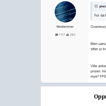
piec
For da 
Medlemmer
Overimorg
1 117
282
Men uanset
sitter jo 
Ville anbe
prisen. H
mye? FPS 
Oppr