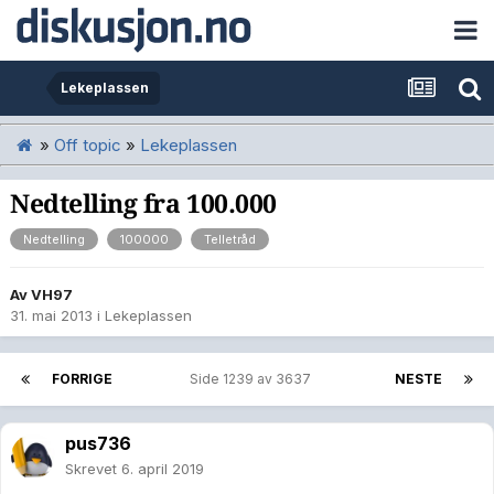
Lekeplassen
»
Off topic
»
Lekeplassen
Nedtelling fra 100.000
Nedtelling
100000
Telletråd
Av
VH97
31. mai 2013
i
Lekeplassen
FORRIGE
Side 1239 av 3637
NESTE
pus736
Skrevet
6. april 2019