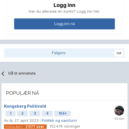
Logg inn
Har du allerede en konto? Logg inn her.
Logg inn nå
Følgere
132
Gå til emneliste
POPULÆR NÅ
Kongsberg Politivold
1
2
3
4
104
Av
ili
,
27. april 2023
i
Politikk og samfunn
152 474
visninger
2 077
svar