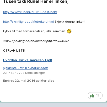
Tusen takk Rune! Her er linken;
http://www.runenikol...013-heilt-helt/
http://skriftlighed..../Metrokort.html
Skjekk denne linken!
Lykke til med forberedelsen, alle sammen.
www.speiding.no/dokument.php?dok=4957
CTRL+H LISTE!
Hvordan_skrive_noveller-1.pdf
sjekkliste - ctrl h nynorsk.docx
23.17 kB
·
2 203 Nedlastninger
Endret
22. mai 2014
av Meridies
11