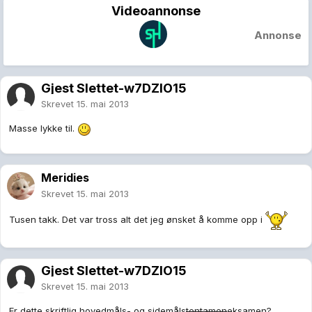
Videoannonse
Annonse
Gjest Slettet-w7DZlO15
Skrevet
15. mai 2013
Masse lykke til.
Meridies
Skrevet
15. mai 2013
Tusen takk. Det var tross alt det jeg ønsket å komme opp i
Gjest Slettet-w7DZlO15
Skrevet
15. mai 2013
Er dette skriftlig hovedmåls- og sidemåls
tentamen
eksamen?