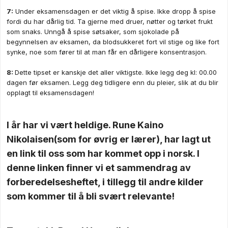
7
:
Under eksamensdagen er det viktig å spise. Ikke dropp å spise
fordi du har dårlig tid. Ta gjerne med druer, nøtter og tørket frukt
som snaks. Unngå å spise søtsaker, som sjokolade på
begynnelsen av eksamen, da blodsukkeret fort vil stige og like fort
synke, noe som fører til at man får en dårligere konsentrasjon.
8:
Dette tipset er kanskje det aller viktigste. Ikke legg deg kl: 00.00
dagen før eksamen. Legg deg tidligere enn du pleier, slik at du blir
opplagt til eksamensdagen!
I år har vi vært heldige. Rune Kaino
Nikolaisen(som for øvrig er lærer), har lagt ut
en link til oss som har kommet opp i norsk. I
denne linken finner vi et sammendrag av
forberedelsesheftet, i tillegg til andre kilder
som kommer til å bli svært relevante!