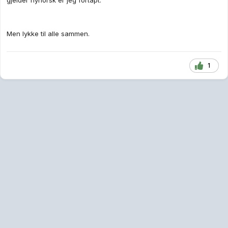
gjelder nynorsk er jeg fortapt.
Men lykke til alle sammen.
1