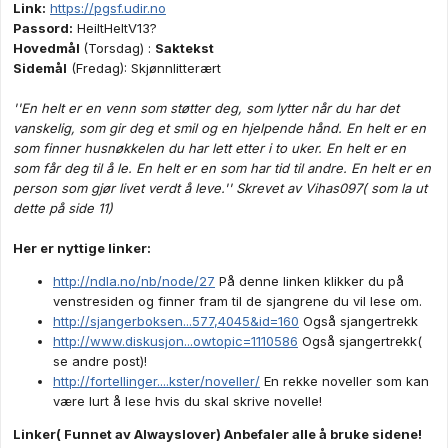
Link:
https://pgsf.udir.no
Passord:
HeiltHeltV13?
Hovedmål
(Torsdag) :
Saktekst
Sidemål
(Fredag): Skjønnlitterært
''En helt er en venn som støtter deg, som lytter når du har det
vanskelig, som gir deg et smil og en hjelpende hånd. En helt er en
som finner husnøkkelen du har lett etter i to uker. En helt er en
som får deg til å le. En helt er en som har tid til andre. En helt er en
person som gjør livet verdt å leve.''
Skrevet av Vihas097( som la ut
dette på side 11)
Her er nyttige linker:
http://ndla.no/nb/node/27
På denne linken klikker du på
venstresiden og finner fram til de sjangrene du vil lese om.
http://sjangerboksen...577,4045&id=160
Også sjangertrekk
http://www.diskusjon...owtopic=1110586
Også sjangertrekk(
se andre post)!
http://fortellinger....kster/noveller/
En rekke noveller som kan
være lurt å lese hvis du skal skrive novelle!
Linker( Funnet av Alwayslover) Anbefaler alle å bruke sidene!