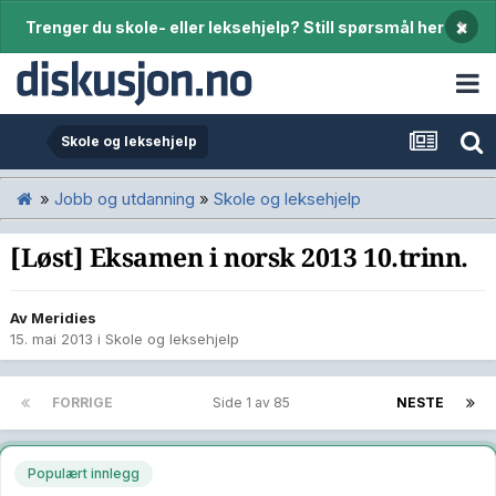
×
Trenger du skole- eller leksehjelp? Still spørsmål her
Skole og leksehjelp
»
Jobb og utdanning
»
Skole og leksehjelp
[Løst] Eksamen i norsk 2013 10.trinn.
Av
Meridies
15. mai 2013
i
Skole og leksehjelp
FORRIGE
Side 1 av 85
NESTE
Populært innlegg