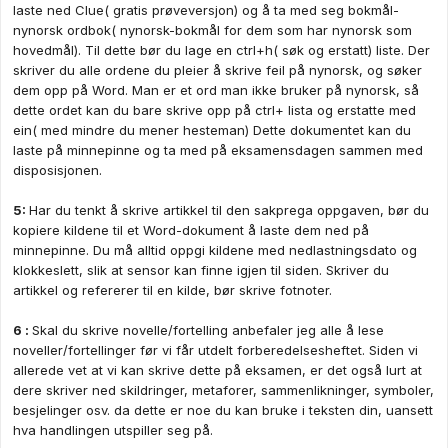
laste ned Clue( gratis prøveversjon) og å ta med seg bokmål-
nynorsk ordbok( nynorsk-bokmål for dem som har nynorsk som
hovedmål). Til dette bør du lage en ctrl+h( søk og erstatt) liste. Der
skriver du alle ordene du pleier å skrive feil på nynorsk, og søker
dem opp på Word. Man er et ord man ikke bruker på nynorsk, så
dette ordet kan du bare skrive opp på ctrl+ lista og erstatte med
ein( med mindre du mener hesteman) Dette dokumentet kan du
laste på minnepinne og ta med på eksamensdagen sammen med
disposisjonen.
5:
Har du tenkt å skrive artikkel til den sakprega oppgaven, bør du
kopiere kildene til et Word-dokument å laste dem ned på
minnepinne. Du
må
alltid oppgi kildene med nedlastningsdato og
klokkeslett, slik at sensor kan finne igjen til siden. Skriver du
artikkel og refererer til en kilde, bør skrive fotnoter.
6 :
Skal du skrive novelle/fortelling anbefaler jeg alle å lese
noveller/fortellinger før vi får utdelt forberedelsesheftet. Siden vi
allerede vet at vi kan skrive dette på eksamen, er det også lurt at
dere skriver ned skildringer, metaforer, sammenlikninger, symboler,
besjelinger osv. da dette er noe du kan bruke i teksten din, uansett
hva handlingen utspiller seg på.