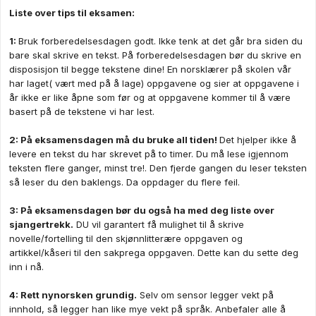
Liste over tips til eksamen:
1:
Bruk forberedelsesdagen godt. Ikke tenk at det går bra siden du
bare skal skrive en tekst. På forberedelsesdagen bør du skrive en
disposisjon til begge tekstene dine! En norsklærer på skolen vår
har laget( vært med på å lage) oppgavene og sier at oppgavene i
år ikke er like åpne som før og at oppgavene kommer til å være
basert på de tekstene vi har lest.
2: På eksamensdagen må du bruke all tiden!
Det hjelper ikke å
levere en tekst du har skrevet på to timer. Du
må
lese igjennom
teksten flere ganger, minst tre!. Den fjerde gangen du leser teksten
så leser du den baklengs. Da oppdager du flere feil.
3: På eksamensdagen bør du også ha med deg liste over
sjangertrekk.
DU vil garantert få mulighet til å skrive
novelle/fortelling til den skjønnlitterære oppgaven og
artikkel/kåseri til den sakprega oppgaven. Dette kan du sette deg
inn i nå.
4: Rett nynorsken grundig.
Selv om sensor legger vekt på
innhold, så legger han like mye vekt på språk. Anbefaler alle å