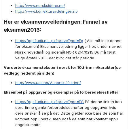
http://www.norsksidene.no/
http://www.korrekturavdelingen.no
Her er eksamensveiledningen: Funnet av
eksamen2013:
https://pgsf.udir.no...px?proveType=Eg
( Alle må lese denne
før eksamen) Eksamensveiledning ligger her, under navnet:
Norsk hovedmål og sidemål NOR 0214/0215 Du må først
velge årstall 2013, der hvor det står periode.
Vurderte eksamenstekster i norsk for 10.trinn m/karakter(se
vedlegg nederst på siden)
http://www.udir.no/V...norsk-10-trinn/
Eksempel på oppgaver og eksempler på forberedelseshefter:
https://pgsf.udir.no...px?proveType=EG
På denne linken kan
dere finne gamle forberedelseshefter og oppgaver hvis
dere ønsker å se på det. Dette gjelder ikke bare de som har
kommet opp i norsk, men også de som har kommet opp i
engelsk matte.