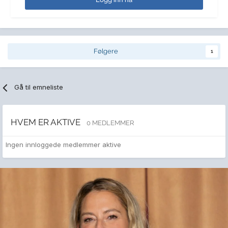
Følgere
1
Gå til emneliste
HVEM ER AKTIVE
0 MEDLEMMER
Ingen innloggede medlemmer aktive