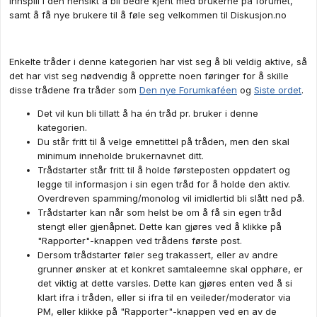
innspill i den hensikt å bli bedre kjent med brukerne på forumet,
samt å få nye brukere til å føle seg velkommen til Diskusjon.no
Enkelte tråder i denne kategorien har vist seg å bli veldig aktive, så
det har vist seg nødvendig å opprette noen føringer for å skille
disse trådene fra tråder som
Den nye Forumkaféen
og
Siste ordet
.
Det vil kun bli tillatt å ha én tråd pr. bruker i denne
kategorien.
Du står fritt til å velge emnetittel på tråden, men den skal
minimum inneholde brukernavnet ditt.
Trådstarter står fritt til å holde førsteposten oppdatert og
legge til informasjon i sin egen tråd for å holde den aktiv.
Overdreven spamming/monolog vil imidlertid bli slått ned på.
Trådstarter kan når som helst be om å få sin egen tråd
stengt eller gjenåpnet. Dette kan gjøres ved å klikke på
"Rapporter"-knappen ved trådens første post.
Dersom trådstarter føler seg trakassert, eller av andre
grunner ønsker at et konkret samtaleemne skal opphøre, er
det viktig at dette varsles. Dette kan gjøres enten ved å si
klart ifra i tråden, eller si ifra til en veileder/moderator via
PM, eller klikke på "Rapporter"-knappen ved en av de