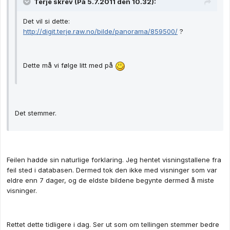
Terje skrev (På 5.7.2011 den 10.32):
Det vil si dette:
http://digit.terje.raw.no/bilde/panorama/859500/
?
Dette må vi følge litt med på
Det stemmer.
Feilen hadde sin naturlige forklaring. Jeg hentet visningstallene fra
feil sted i databasen. Dermed tok den ikke med visninger som var
eldre enn 7 dager, og de eldste bildene begynte dermed å miste
visninger.
Rettet dette tidligere i dag. Ser ut som om tellingen stemmer bedre