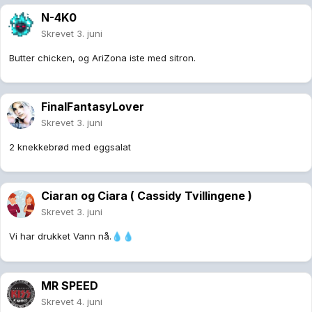
N-4K0
Skrevet
3. juni
Butter chicken, og AriZona iste med sitron.
FinalFantasyLover
Skrevet
3. juni
2 knekkebrød med eggsalat
Ciaran og Ciara ( Cassidy Tvillingene )
Skrevet
3. juni
Vi har drukket Vann nå.
💧
💧
MR SPEED
Skrevet
4. juni