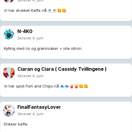
Skrevet
4. juni
Vi har drukket Kaffe nå.
☕
☕
😋
😋
N-4K0
Skrevet
4. juni
Kylling med ris og grønnsaker + iste sitron.
Ciaran og Ciara ( Cassidy Tvillingene )
Skrevet
4. juni
Vi har spist Fish and Chips nå.
🐟
🐟
🍟
🍟
😋
😋
FinalFantasyLover
Skrevet
4. juni
Drikker kaffe.