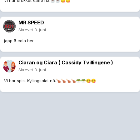
Vi har drukket Kaffe nå.
☕
☕
😋
😋
MR SPEED
Skrevet
3. juni
japp å cola her
Ciaran og Ciara ( Cassidy Tvillingene )
Skrevet
3. juni
Vi har spist Kyllingsalat nå.
🍗
🍗
🍗
🍗
🥗
🥗
😋
😋