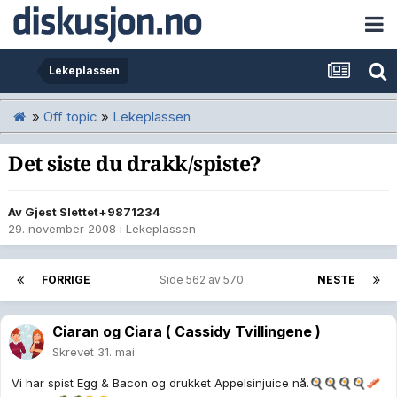
Lekeplassen
»
Off topic
»
Lekeplassen
Det siste du drakk/spiste?
Av Gjest Slettet+9871234
29. november 2008
i
Lekeplassen
FORRIGE
Side 562 av 570
NESTE
Ciaran og Ciara ( Cassidy Tvillingene )
Skrevet
31. mai
Vi har spist Egg & Bacon og drukket Appelsinjuice nå.
🍳
🍳
🍳
🍳
🥓