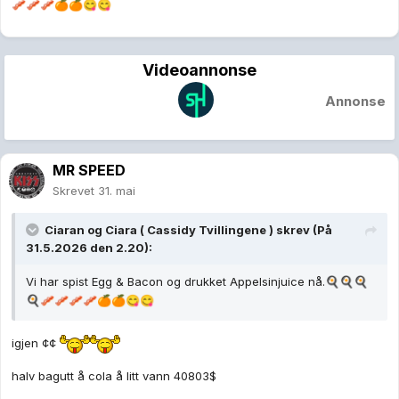
🥓
🥓
🥓
🍊
🍊
😋
😋
Videoannonse
Annonse
MR SPEED
Skrevet
31. mai
Ciaran og Ciara ( Cassidy Tvillingene )
skrev (På
31.5.2026 den 2.20):
Vi har spist Egg & Bacon og drukket Appelsinjuice nå.
🍳
🍳
🍳
🍳
🥓
🥓
🥓
🥓
🍊
🍊
😋
😋
igjen ¢¢
halv bagutt å cola å litt vann 40803$