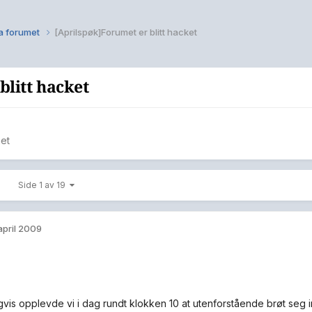
ra forumet
[Aprilspøk]Forumet er blitt hacket
blitt hacket
met
Side 1 av 19
 april 2009
gvis opplevde vi i dag rundt klokken 10 at utenforstående brøt seg in