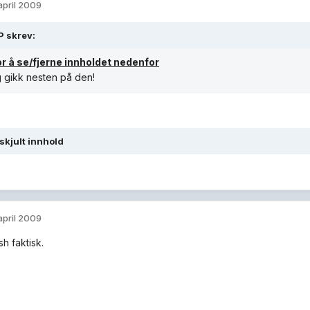
 april 2009
P skrev:
or å se/fjerne innholdet nedenfor
g gikk nesten på den!
 skjult innhold
 april 2009
h faktisk.