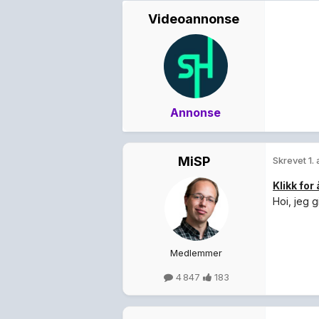
Videoannonse
Annonse
MiSP
Skrevet
1.
Klikk for
Hoi, jeg 
Medlemmer
4 847
183