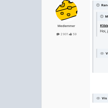
Ran
M
Klik
Medlemmer
Hoi,
2 901
59
V
Vis