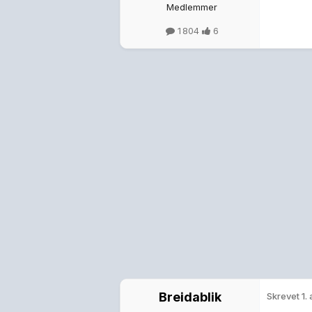
Medlemmer
1 804
6
Breidablik
Skrevet
1.