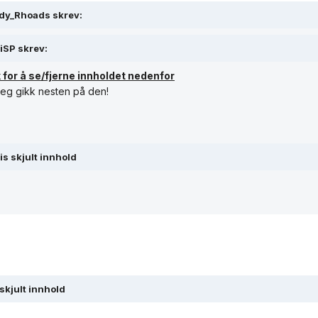
dy_Rhoads skrev:
iSP skrev:
k for å se/fjerne innholdet nedenfor
 jeg gikk nesten på den!
is skjult innhold
 skjult innhold