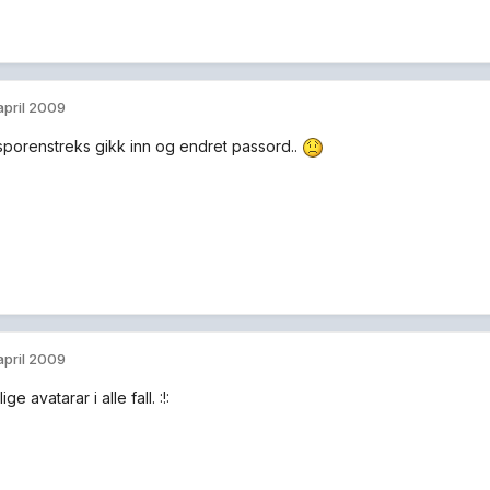
 april 2009
porenstreks gikk inn og endret passord..
 april 2009
ige avatarar i alle fall. :!: