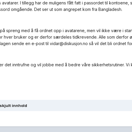
avatarer. I tillegg har de muligens fått fatt i passordet til kontoene,
sord omgående. Det ser ut som angrepet kom fra Bangladesh.
 på spreng med å få ordnet opp i avatarene, men vil ikke være i stan
or hver bruker og er derfor særdeles tidkrevende. Alle som derfor ø
dagen sende en e-post til
vidar@diskusjon.no
så vil det bli ordnet fo
er det inntrufne og vil jobbe med å bedre våre sikkerhetsrutiner. Vi
 skjult innhold