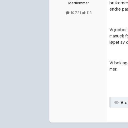
brukernes 
Medlemmer
endre pas
10 721
113
Vi jobber
manuelt f
løpet av 
Vi beklag
mer.
Vis