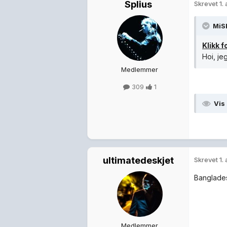
Splius
Skrevet
1.
MiS
Klikk f
Hoi, je
Medlemmer
309
1
Vis
ultimatedeskjet
Skrevet
1.
Banglades
Medlemmer