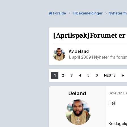
Forside
Tilbakemeldinger
Nyheter f
[Aprilspøk]Forumet er 
Av
Ueland
1. april 2009
i
Nyheter fra foru
1
2
3
4
5
6
NESTE
Ueland
Skrevet
1.
Hei!
Beklageli