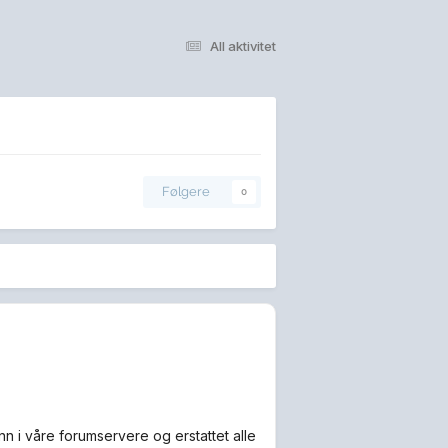
All aktivitet
Følgere
0
n i våre forumservere og erstattet alle