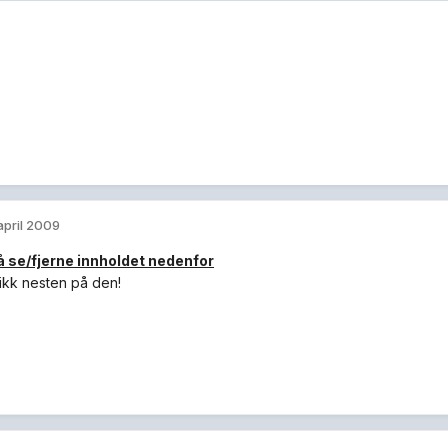
 april 2009
 å se/fjerne innholdet nedenfor
gikk nesten på den!