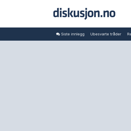
Siste innlegg
Ubesvarte tråder
Re