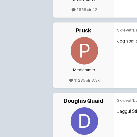
1 538
42
Prusk
Skrevet
1.
Jeg som s
Medlemmer
11 285
3,3k
Douglas Quaid
Skrevet
1.
Jaggu! Stil