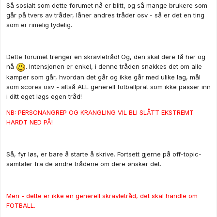
Så sosialt som dette forumet nå er blitt, og så mange brukere som
går på tvers av tråder, låner andres tråder osv - så er det en ting
som er rimelig tydelig.
Dette forumet trenger en skravletråd! Og, den skal dere få her og
nå
. Intensjonen er enkel, i denne tråden snakkes det om alle
kamper som går, hvordan det går og ikke går med ulike lag, mål
som scores osv - altså ALL generell fotballprat som ikke passer inn
i ditt eget lags egen tråd!
NB: PERSONANGREP OG KRANGLING VIL BLI SLÅTT EKSTREMT
HARDT NED PÅ!
Så, fyr løs, er bare å starte å skrive. Fortsett gjerne på off-topic-
samtaler fra de andre trådene om dere ønsker det.
Men - dette er ikke en generell skravletråd, det skal handle om
FOTBALL.