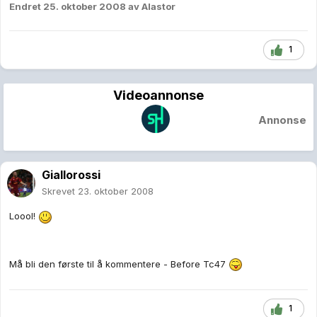
Endret
25. oktober 2008
av Alastor
1
Videoannonse
Annonse
Giallorossi
Skrevet
23. oktober 2008
Loool!
Må bli den første til å kommentere - Before Tc47
1