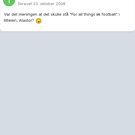
Skrevet
23. oktober 2008
Var det meningen at det skulle stå "For all things
in
football" i
tittelen, Alastor?