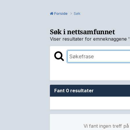
Forside
Søk
Søk i nettsamfunnet
Viser resultater for emneknaggene '
Fant 0 resultater
Vi fant ingen treff p