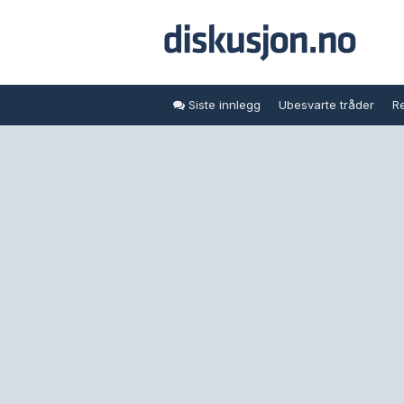
Siste innlegg
Ubesvarte tråder
Re