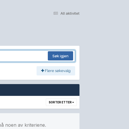
All aktivitet
Søk igjen
Flere søkevalg
SORTER ETTER
på noen av kriteriene.