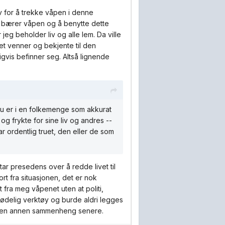
v for å trekke våpen i denne
eg bærer våpen og å benytte dette
eg beholder liv og alle lem. Da ville
 det venner og bekjente til den
gvis befinner seg. Altså lignende
t du er i en folkemenge som akkurat
 og frykte for sine liv og andres --
ar ordentlig truet, den eller de som
 tar presedens over å redde livet til
t fra situasjonen, det er nok
gt fra meg våpenet uten at politi,
 dødelig verktøy og burde aldri legges
 i en annen sammenheng senere.