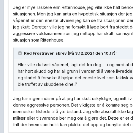
Jeg er mye raskere enn Rittenhouse, jeg ville ikke hatt beho
situasjonen. Men jeg kan anta en hypotetisk situasjon der j
våpenet er den eneste utveien jeg kan se fra situasjonen der j
jeg skutt. Deretter ville jeg ha forsøkt å løpe bort fra stedet
aggressive voldsmannen som jeg nettopp har skutt, sannsynli
situasjon som Rittenhouse.
Red Frostraven
skrev (På 3.12.2021 den 10.17):
Eller ville du tømt våpenet, lagt det fra deg -- i og med a
har hørt skudd og har all grunn i verden til å være livredde
og startet å forsøke å hjelpe det eneste livet som faktisk v
ble truffet av skuddene dine..?
Jeg har ingen indiser på at jeg har skutt uskyldige, og mitt liv
denne aggressive personen. Det viktigste er å komme seg bor
mennesker tilstede til å yte bistand. Jeg ville absolutt ikke la
militær eller tilsvarende ber meg om å gjøre det. Dette er et
fritt der hvem som helst kan plukke det opp og benytte det