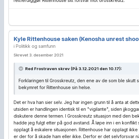
rettferdiggjør Rittenhouse sitt forsvar mot Grosskreutz.
Kyle Rittenhouse saken (Kenosha unrest shoo
i
Politikk og samfunn
Skrevet
3. desember 2021
Red Frostraven
skrev (På 3.12.2021 den 10.17):
Forklaringen til Grosskreutz, den ene av de som ble skutt 
bekymret for Rittenhouse sin helse.
Det er hva han sier selv. Jeg har ingen grunn til å anta at det
utsiden er handlingen identisk til en "vigilante", siden jjkogga
diskutere denne termen. I Grosskreutz situasjon med den be
hadde jeg fulgt etter på god avstand. Å løpe inn i en konflikt
opplagt å eskalere situasjonen. Rittenhouse har opplagt ikke t
er der for å skade ham eller ikke. Derfor er det selvforsva