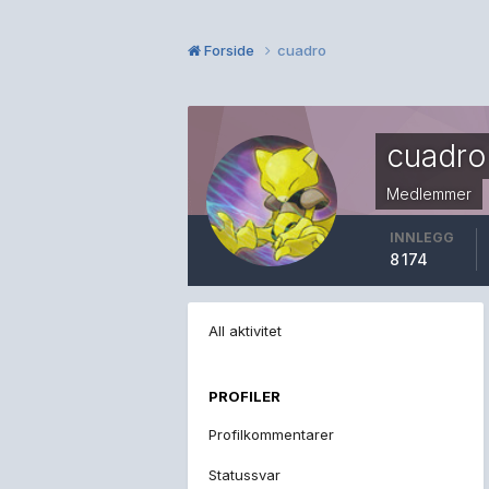
Forside
cuadro
cuadro
Medlemmer
INNLEGG
8 174
All aktivitet
PROFILER
Profilkommentarer
Statussvar