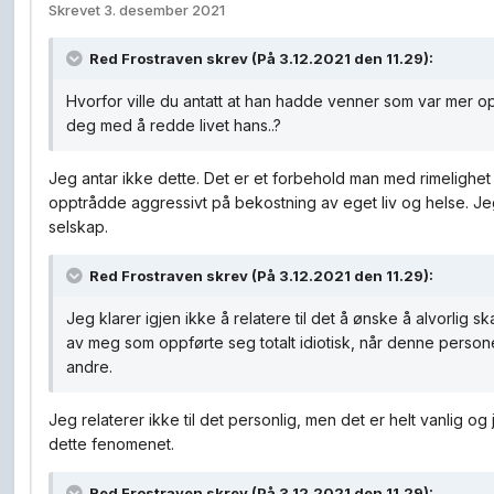
Skrevet
3. desember 2021
Red Frostraven
skrev (På 3.12.2021 den 11.29):
Hvorfor ville du antatt at han hadde venner som var mer o
deg med å redde livet hans..?
Jeg antar ikke dette. Det er et forbehold man med rimelighet
opptrådde aggressivt på bekostning av eget liv og helse. Jeg k
selskap.
Red Frostraven
skrev (På 3.12.2021 den 11.29):
Jeg klarer igjen ikke å relatere til det å ønske å alvorlig
av meg som oppførte seg totalt idiotisk, når denne person
andre.
Jeg relaterer ikke til det personlig, men det er helt vanlig og j
dette fenomenet.
Red Frostraven
skrev (På 3.12.2021 den 11.29):