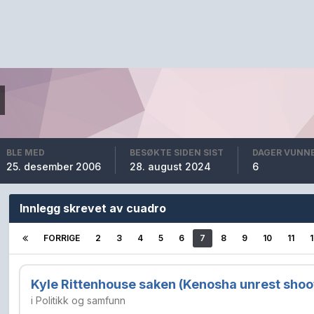
BLE MED
BESØKTE SIDEN SIST
DAGER VUNN
25. desember 2006
28. august 2024
6
Innlegg skrevet av cuadro
FORRIGE
2
3
4
5
6
7
8
9
10
11
Kyle Rittenhouse saken (Kenosha unrest shoo
i
Politikk og samfunn