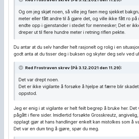
Og om jeg skjøt noen, så ville jeg faen meg sjekket bakgrunne
meter eller fått andre til å gjøre det, og ville ikke fått ro 
endte opp i gjenstander i stedet for mennesker; Det er ikke
dreper ut til flere hundre meter i retning riflen pekte.
Du antar at du selv handler helt rasjonelt og rolig i en situas
godt anta at du tisser deg i buksen og skyter deg selv ved uh
Red Frostraven
skrev (På 3.12.2021 den 11.29):
Det var drept noen.
Det er ikke vigilante å forsøke å hjelpe at færre blir skade
oppstod.
Jeg er enig i at vigilante er helt feilt begrep å bruke her. Det 
pågått i flere sider. Imidlertid forsøkte
Grosskreutz, angivelig,
opplagt gjør at hans handlinger enkelt kan mistolkes som å vær
Det var en dum ting å gjøre, spør du meg.