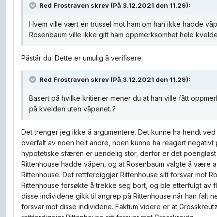
Red Frostraven
skrev (På 3.12.2021 den 11.29):
Hvem ville vært en trussel mot ham om han ikke hadde våp
Rosenbaum ville ikke gitt ham oppmerksomhet hele kvelde
Påstår du. Dette er umulig å verifisere.
Red Frostraven
skrev (På 3.12.2021 den 11.29):
Basert på hvilke kritierier mener du at han ville fått opp
på kvelden uten våpenet..?
Det trenger jeg ikke å argumentere. Det kunne ha hendt ved en
overfalt av noen helt andre, noen kunne ha reagert negativt
hypotetiske sfæren er uendelig stor, derfor er det poengløst
Rittenhouse hadde våpen, og at Rosenbaum valgte å være ag
Rittenhouse. Det rettferdiggjør Rittenhouse sitt forsvar mot 
Rittenhouse forsøkte å trekke seg bort, og ble etterfulgt av fl
disse individene gikk til angrep på Rittenhouse når han falt ne
forsvar mot disse individene. Faktum videre er at
Grosskreutz