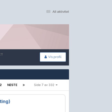
All aktivitet
ET
Vis profil
12
NESTE
Side 7 av 332
ting)