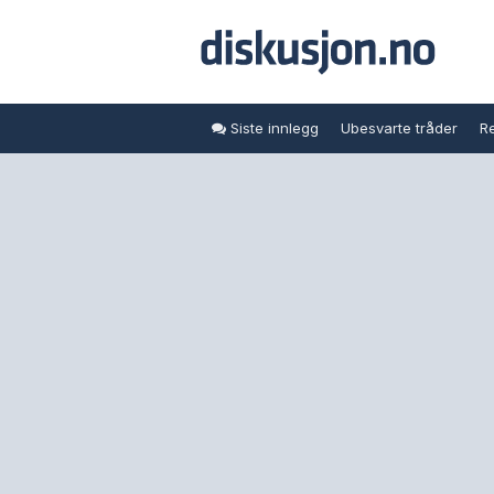
Siste innlegg
Ubesvarte tråder
Re