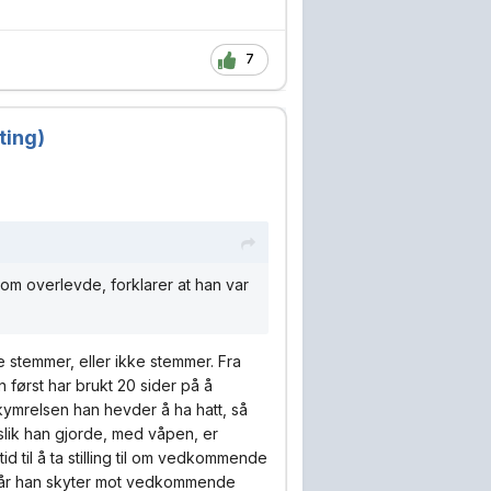
7
ting)
som overlevde, forklarer at han var
te stemmer, eller ikke stemmer. Fra
n først har brukt 20 sider på å
kymrelsen han hevder å ha hatt, så
 slik han gjorde, med våpen, er
id til å ta stilling til om vedkommende
r når han skyter mot vedkommende