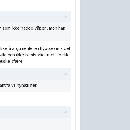
 noen som ikke hadde våpen, men han
g ikke å argumentere i hypoteser - det
 han ikke bli alvorlig truet. En slik
etiske sfære.
ntifa vs nynazister.