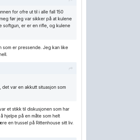
n for ofre ut til i alle fall 150
på meg før jeg var sikker på at kulene
 softgun, er er en rifle, og kulene
jon som er pressende. Jeg kan like
ell.
t, det var en akkutt situasjon som
var et stikk til diskusjonen som har
å hjelpe på en måte som helt
e en trussel på Rittenhouse sitt liv.